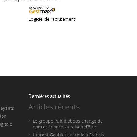
Dernières actualités
Articles récents
payants
tion
Le groupe Publihebdos change de
igitale
nom et énonce sa raison d’être
Laurent Gouhier succède à Francis