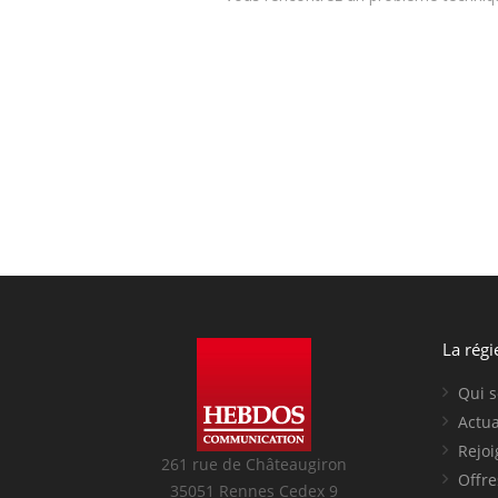
La régi
Qui 
Actua
Rejo
261 rue de Châteaugiron
Offre
35051 Rennes Cedex 9