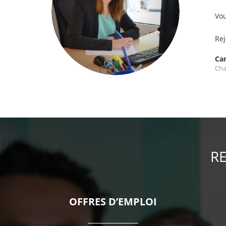
Vou
Rej
Car
Cha
R
OFFRES D’EMPLOI