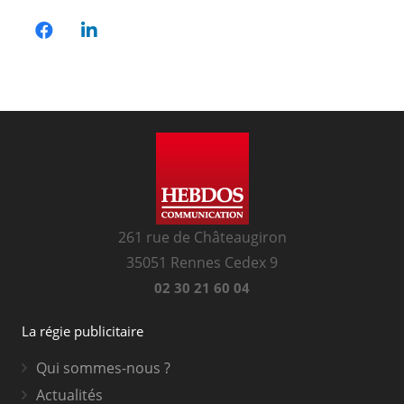
261 rue de Châteaugiron
35051 Rennes Cedex 9
02 30 21 60 04
La régie publicitaire
Qui sommes-nous ?
Actualités