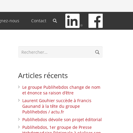
gnez-nous
Contact
Rechercher :
Articles récents
Le groupe Publihebdos change de nom
et énonce sa raison d’être
Laurent Gouhier succède à Francis
Gaunand à la tête du groupe
Publihebdos / actu.fr
Publihebdos dévoile son projet éditorial
Publihebdos, 1er groupe de Presse
Hebdomadaire Régionale à réaliser son