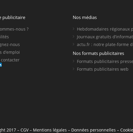
e publicitaire
Nos médias
sommes-nous ?
Hebdomadaires régionaux 
lités
Journaux gratuits d’informa
ignez-nous
actu.fr : notre plate-forme d
s d’emploi
Nos formats publicitaires
contacter
Formats publicitaires press
Formats publicitaires web
ght 2017 –
CGV
–
Mentions légales
–
Données personnelles
–
Cooki