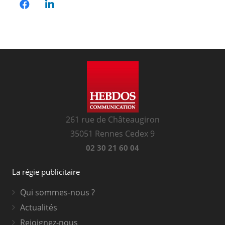
261 rue de Châteaugiron
35051 Rennes Cedex 9
02 30 21 60 04
La régie publicitaire
Qui sommes-nous ?
Actualités
Rejoignez-nous