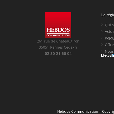
La régi
Qui 
Actua
Rejo
261 rue de Châteaugiron
Offre
35051 Rennes Cedex 9
Nous 
02 30 21 60 04
Hebdos Communication
– Copyri