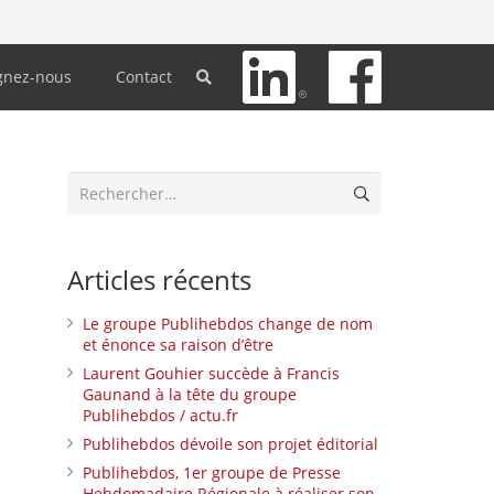
gnez-nous
Contact
Rechercher :
Articles récents
Le groupe Publihebdos change de nom
et énonce sa raison d’être
Laurent Gouhier succède à Francis
Gaunand à la tête du groupe
Publihebdos / actu.fr
Publihebdos dévoile son projet éditorial
Publihebdos, 1er groupe de Presse
Hebdomadaire Régionale à réaliser son