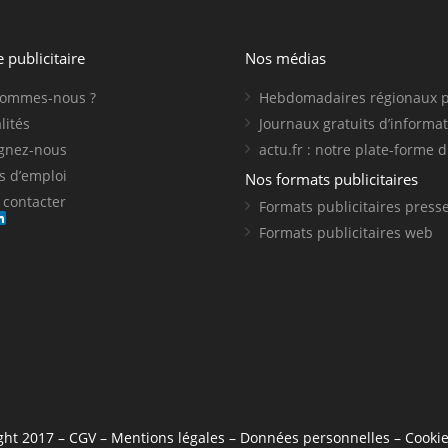
e publicitaire
Nos médias
sommes-nous ?
Hebdomadaires régionaux 
lités
Journaux gratuits d’informa
ignez-nous
actu.fr : notre plate-forme d
s d’emploi
Nos formats publicitaires
contacter
Formats publicitaires press
Formats publicitaires web
ght 2017 –
CGV
–
Mentions légales
–
Données personnelles
–
Cooki